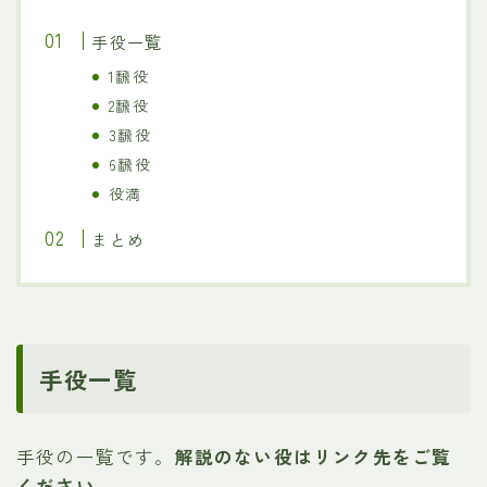
手役一覧
1飜役
2飜役
3飜役
6飜役
役満
まとめ
手役一覧
手役の一覧です。
解説のない役はリンク先をご覧
ください。