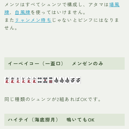
メンツはすべてシュンツで構成し、アタマは
場風
牌
、
自風牌
を使ってはいけません。
また
リャンメン待ち
じゃないとピンフにはなりま
せん。
イーペイコー（一盃口） メンゼンのみ
同じ種類のシュンツが2組あればOKです。
ハイテイ（海底撈月） 鳴いてもOK