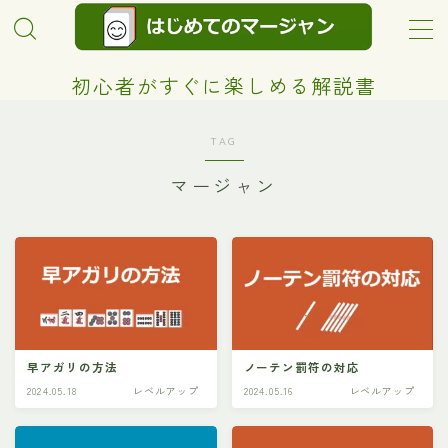
MENU
初心者がすぐに楽しめる解説書
超初心者向け！
TAG
マージャン
レベルアップ
ルール
プライバシーポリシー
プロフィール
早アガリの方法
ノーテン罰符の対応
2024.05.18
レベルアップ
2024.05.16
レベルアップ
お問い合わせ