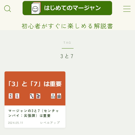
MENU
初心者がすぐに楽しめる解説書
超初心者向け！
TAG
3と7
レベルアップ
ルール
プライバシーポリシー
プロフィール
マージャンの3と7（センチャ
ンパイ：尖張牌）は重要
2024.05.11
レベルアップ
お問い合わせ