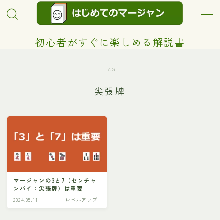
MENU
初心者がすぐに楽しめる解説書
超初心者向け！
TAG
尖張牌
レベルアップ
ルール
プライバシーポリシー
プロフィール
マージャンの3と7（センチャ
ンパイ：尖張牌）は重要
2024.05.11
レベルアップ
お問い合わせ